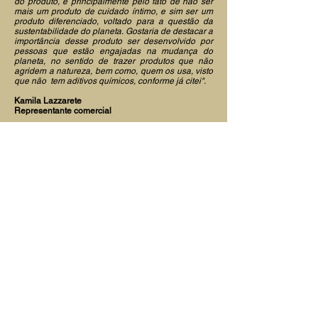
do produto, e principalmente pelo fato de não ser
mais um produto de cuidado íntimo, e sim ser um
produto diferenciado, voltado para a questão da
sustentabilidade do planeta. Gostaria de destacar a
importância desse produto ser desenvolvido por
pessoas que estão engajadas na mudança do
planeta, no sentido de trazer produtos que não
agridem a natureza, bem como, quem os usa, visto
que não tem aditivos químicos, conforme já citei".
Kamila Lazzarete
Representante comercial
"Limpa super bem e não agride. Deixa um toque
aveludado. Gostei muito do tamanho da
embalagem e não vaza. Ah o cheiro também é
bom. Eu recomendo porque ele é muito eficiente e
a proposta de ser 100% natural é maravilhosa"
Maria Isabel Ferreira Ramos
Cliente da Awi
“Estou sem palavras para descrever este produto,
ele é simplesmente maravilhoso, era tudo que eu
precisava. Há anos procuro por um produto assim,
e o mais interessante é que este sabonete
conseguiu resolver duas questões que me
incomodavam muito, que era uma coceira que eu
não conseguia resolver e outra é a questão do
odor que foi eliminado por completo. Não fico mais
sem este sabonete...Super indico”.
Dezembro/2022.