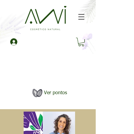
Frete Gratuito para compras
acima de
R$ 245,00
U
se o cupom
Frete Awi
no checkout
Ver pontos