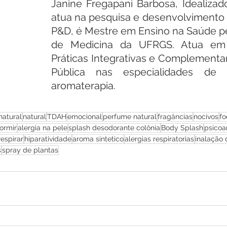
Janine Fregapani Barbosa, Idealizad
atua na pesquisa e desenvolvimento 
P&D, é Mestre em Ensino na Saúde pe
de Medicina da UFRGS. Atua em 
Práticas Integrativas e Complementa
Pública nas especialidades de fi
aromaterapia.
natural
natural
TDAH
emocional
perfume natural
fragâncias
nocivos
fo
ormir
alergia na pele
splash desodorante colônia
Body Splash
psicoa
respirar
hiparatividade
aroma sintetico
alergias respiratorias
inalação 
s
spray de plantas