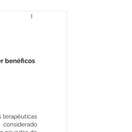
r benéficos 
 terapêuticas 
dos óleos essenciais, óleos vegetais e hidrolatos. Para ser considerado 