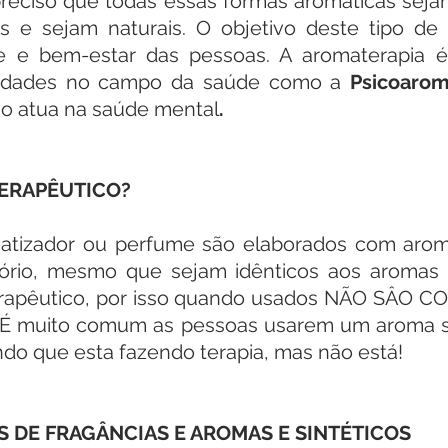
preciso que todas essas formas aromáticas seja
is e sejam naturais. O objetivo deste tipo de 
 e bem-estar das pessoas. A aromaterapia é 
lidades no campo da saúde como a 
Psicoarom
ão atua na saúde mental
.
TERAPÊUTICO?
izador ou perfume são elaborados com aromas
tório, mesmo que sejam idênticos aos aromas na
erapêutico, por isso quando usados NÃO SÂO 
 muito comum as pessoas usarem um aroma sem
ndo que esta fazendo terapia, mas não está!
S DE FRAGÂNCIAS E AROMAS E SINTÉTICOS