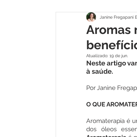
Janine Fregapani 
Contato com a Natureza
Aw
Aromas n
benefíci
Atualizado:
19 de jun.
Neste artigo va
à saúde.
Por Janine Fregap
O QUE AROMATE
Aromaterapia é um