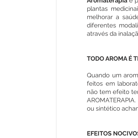
Aromaterapia
 é 
plantas medicina
melhorar a saúde
diferentes moda
através da inalaç
TODO AROMA É 
Quando um aromat
feitos em labora
não tem efeito t
AROMATERAPIA. É
ou sintético acha
EFEITOS NOCIVO