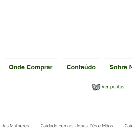
Frete Gratuito para compras
acima de
R$ 245,00
U
se o cupom
Frete Awi
no checko
Onde Comprar
Conteúdo
Sobre 
Ver pontos
a das Mulheres
Cuidado com as Unhas, Pés e Mãos
Cui