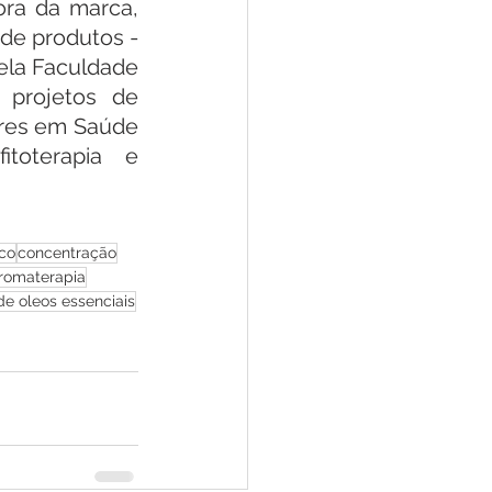
ora da marca, 
de produtos - 
la Faculdade 
projetos de 
res em Saúde 
toterapia e 
co
concentração
romaterapia
de oleos essenciais