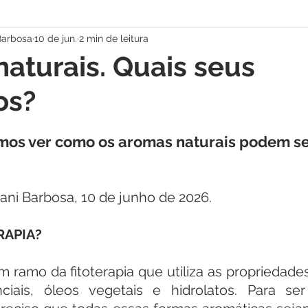
Barbosa
10 de jun.
2 min de leitura
i Curadoria
Aromaterapia
Saúde Íntima das Mulheres
aturais. Quais seus
os?
mos ver como os aromas naturais podem se
ani Barbosa, 10 de junho de 2026.
RAPIA?
 ramo da fitoterapia que utiliza as propriedades