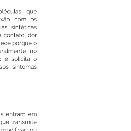
léculas que 
xão com os 
s sintéticas 
contato, dor 
ntece porque o 
ralmente no 
 solicita o 
os sintomas 
as entram em 
que transmite 
odificar ou 