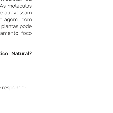
As moléculas 
e atravessam 
teragem com 
 plantas pode 
xamento, foco 
co Natural? 
e responder.