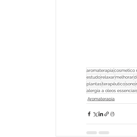
aromaterapia
cosmetico 
estudo
relaxar
melhorar
d
plantas
terapêutico
sono
alergia a oleos essenciai
Aromaterapia