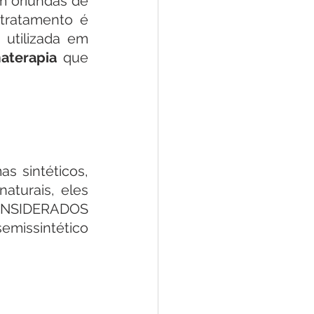
m oriundas de 
tratamento é 
utilizada em 
aterapia 
que 
 sintéticos, 
turais, eles 
CONSIDERADOS 
issintético 