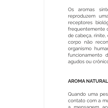
Os aromas sinté
reproduzem uma
receptores biológ
frequentemente c
de cabeça, rinite,
corpo não recon
organismo human
funcionamento d
agudos ou crônic
AROMA NATURAL 
Quando uma pes
contato com a muc
a mensagem ao s