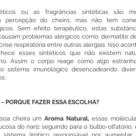
ticos ou as fragrâncias sintéticas são mo
 percepção do cheiro, mas não tem cone
icos. Sem efeito terapêutico, estas substância
ausam problemas alérgicos como: dermatite de 
 crise respiratória entre outras alergias. Isso aco
hece esses sintéticos que não existem natu
o. Assim o corpo reage como algo estranho e
o sistema imunológico desencadeando divers
os.
- PORQUE FAZER ESSA ESCOLHA?
soa cheira um 
Aroma Natural,
 essas molécul
osa do nariz seguindo para o bulbo-olfatório, 
istema límbico responsável por aumentar, m